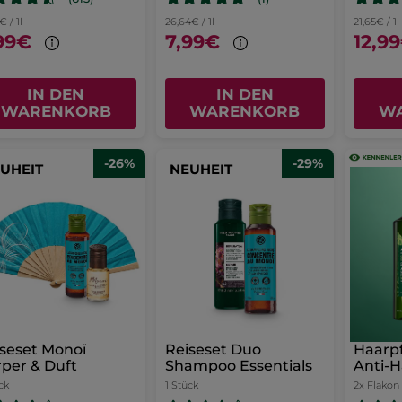
€ / 1l
26,64€ / 1l
21,65€ / 1l
99€
7,99€
12,9
IN DEN
IN DEN
WARENKORB
WARENKORB
W
-26%
-29%
UHEIT
NEUHEIT
seset Monoï
Reiseset Duo
Haarpf
per & Duft
Shampoo Essentials
Anti-H
ck
1 Stück
2x Flakon