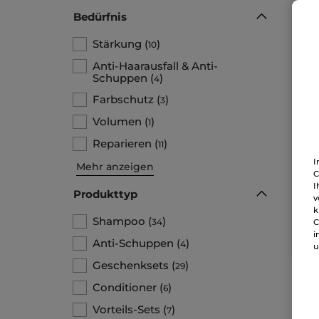
Bedürfnis
Stärkung
(
)
10
Anti-Haarausfall & Anti-
Schuppen
(
)
4
Farbschutz
(
)
3
An
Sh
Volumen
(
)
1
Flak
Reparieren
(
)
11
I
Mehr anzeigen
26,64
C
7,
I
Produkttyp
v
k
Shampoo
(
)
34
C
i
Anti-Schuppen
(
)
4
u
Geschenksets
(
)
29
Conditioner
(
)
6
Vorteils-Sets
(
)
7