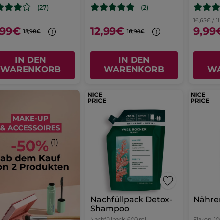
(27)
(2)
16,65€ / 1l
,99€
12,99€
9,99
15,98€
16,98€
IN DEN
IN DEN
WARENKORB
WARENKORB
W
Nachfüllpack Detox-
Nähre
Shampoo
Nachfüllpack
600 ml
Flakon
10