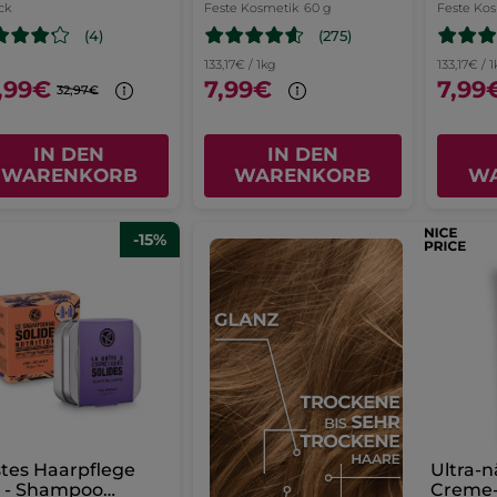
ck
Feste Kosmetik
60 g
Feste Ko
(275)
(4)
133,17€ / 1kg
133,17€ / 
,99€
7,99€
7,99
32,97€
IN DEN
IN DEN
WARENKORB
WARENKORB
W
-15%
tes Haarpflege
Ultra-
t - Shampoo
Creme