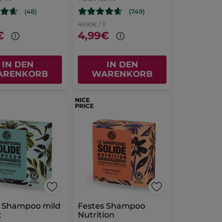
(48)
(749)
l
49,90€ / 1l
€
4,99€
IN DEN
IN DEN
ARENKORB
WARENKORB
ld
Festes Shampoo
t
Nutrition