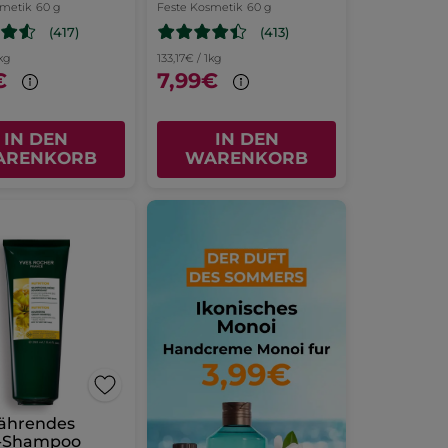
smetik
60 g
Feste Kosmetik
60 g
(417)
(413)
1kg
133,17€ / 1kg
€
7,99€
IN DEN
IN DEN
ARENKORB
WARENKORB
nährendes
-Shampoo