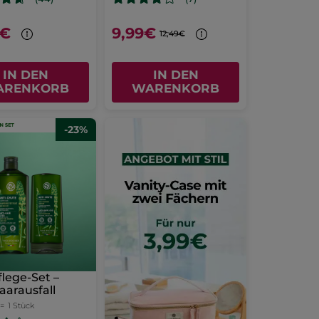
9€
9,99€
12,49€
IN DEN
IN DEN
ARENKORB
WARENKORB
-23%
lege-Set –
aarausfall
 =
1 Stück