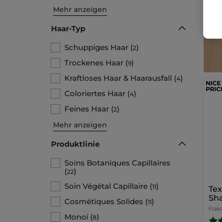
Mehr anzeigen
Haar-Typ
Schuppiges Haar
(
)
2
Trockenes Haar
(
)
9
Kraftloses Haar & Haarausfall
(
)
4
Coloriertes Haar
(
)
4
Feines Haar
(
)
2
Mehr anzeigen
Produktlinie
Soins Botaniques Capillaires
(
)
22
Soin Végétal Capillaire
(
)
11
Tex
Sh
Cosmétiques Solides
(
)
11
Flak
Monoï
(
)
8