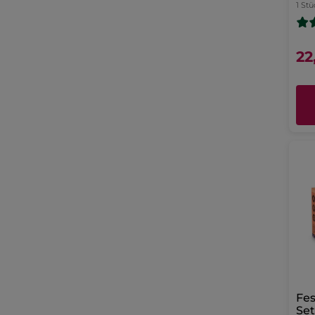
1 Stü
22
Fes
Se