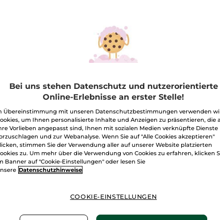
ti-Schuppen
Nährendes Shampoo
Anti-H
ampoo
Sham
Bei uns stehen Datenschutz und nutzerorientierte
on
300 ml
Flakon
300 ml
Flakon
3
Online-Erlebnisse an erster Stelle!
(944)
(633)
n Übereinstimmung mit unseren Datenschutzbestimmungen verwenden wi
€ / 1l
19,97€ / 1l
26,64€ / 1
ookies, um Ihnen personalisierte Inhalte und Anzeigen zu präsentieren, die 
99€
5,99€
7,99
hre Vorlieben angepasst sind, Ihnen mit sozialen Medien verknüpfte Dienste
orzuschlagen und zur Webanalyse. Wenn Sie auf "Alle Cookies akzeptieren"
licken, stimmen Sie der Verwendung aller auf unserer Website platzierten
IN DEN
IN DEN
ookies zu. Um mehr über die Verwendung von Cookies zu erfahren, klicken S
m Banner auf "Cookie-Einstellungen" oder lesen Sie
WARENKORB
WARENKORB
W
nsere
Datenschutzhinweise
COOKIE-EINSTELLUNGEN