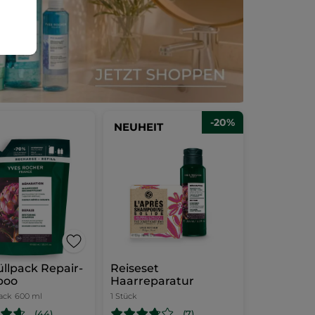
-20%
NEUHEIT
llpack Repair-
Reiseset
poo
Haarreparatur
ack
600 ml
1 Stück
(44)
(7)