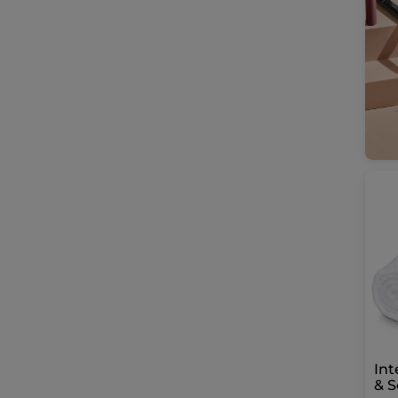
Int
& S