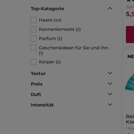
19,97
Top-Kategorie
5,
Haare
(
)
40
Kennenlernsets
(
)
3
Parfum
(
)
2
Geschenkideen für Sie und Ihn
(
)
1
NE
Körper
(
)
5
Textur
Preis
Duft
Intensität
Rei
Kör
1 Stü