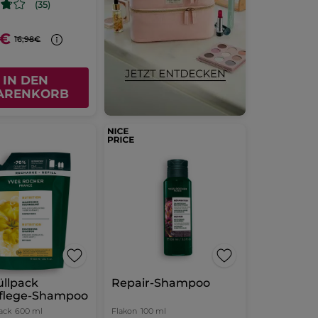
(35)
9€
16,98€
IN DEN
ARENKORB
üllpack
Repair-Shampoo
flege-Shampoo
ack
600 ml
Flakon
100 ml