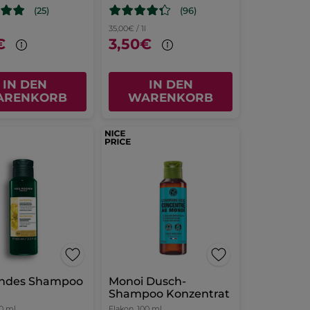
(25)
(96)
35,00€ / 1l
€
3,50€
IN DEN
IN DEN
ARENKORB
WARENKORB
ndes Shampoo
Monoi Dusch-
Shampoo Konzentrat
0 ml
Flakon
100 ml