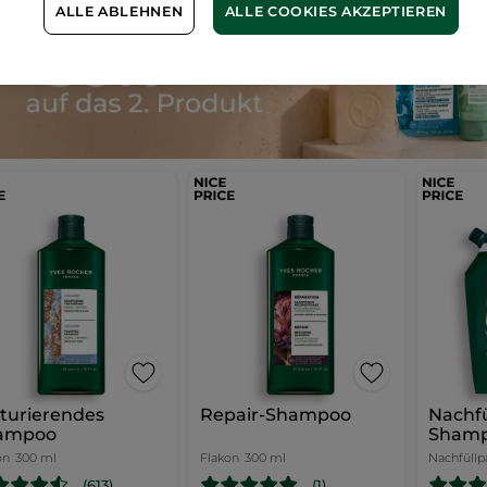
ALLE ABLEHNEN
ALLE COOKIES AKZEPTIEREN
turierendes
Repair-Shampoo
Nachfü
ampoo
Sham
on
300 ml
Flakon
300 ml
Nachfüllp
(613)
(1)