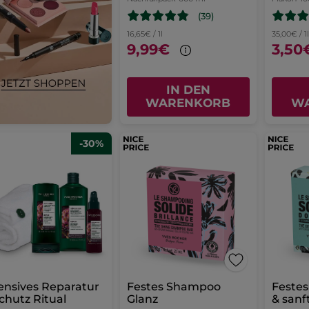
(39)
16,65€ / 1l
35,00€ / 1
9,99€
3,50
IN DEN
WARENKORB
W
-30%
ensives Reparatur
Festes Shampoo
Festes Shampoo mi
chutz Ritual
Glanz
& sanf