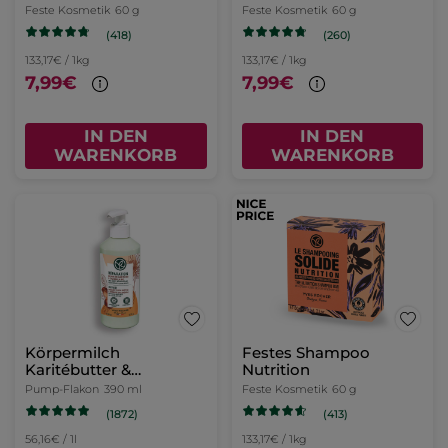
Feste Kosmetik
60 g
Feste Kosmetik
60 g
(418)
(260)
133,17€ / 1kg
133,17€ / 1kg
7,99€
7,99€
IN DEN
IN DEN
WARENKORB
WARENKORB
Körpermilch
Festes Shampoo
Karitébutter &
Nutrition
Calendula
Pump-Flakon
390 ml
Feste Kosmetik
60 g
(1872)
(413)
56,16€ / 1l
133,17€ / 1kg