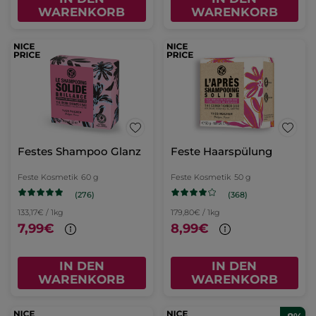
WARENKORB
WARENKORB
Festes Shampoo Glanz
Feste Haarspülung
Feste Kosmetik
60 g
Feste Kosmetik
50 g
(276)
(368)
133,17€ / 1kg
179,80€ / 1kg
7,99€
8,99€
IN DEN
IN DEN
WARENKORB
WARENKORB