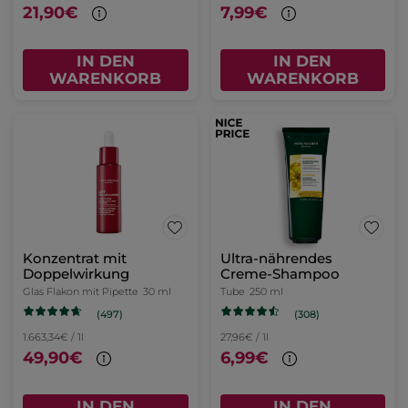
21,90€
7,99€
IN DEN
IN DEN
WARENKORB
WARENKORB
Konzentrat mit
Ultra-nährendes
Doppelwirkung
Creme-Shampoo
Glas Flakon mit Pipette
30 ml
Tube
250 ml
(497)
(308)
1.663,34€ / 1l
27,96€ / 1l
49,90€
6,99€
IN DEN
IN DEN