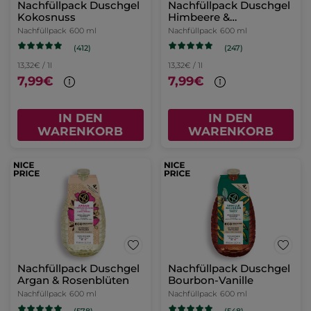
Nachfüllpack Duschgel
Nachfüllpack Duschgel
Kokosnuss
Himbeere &
Pfefferminze
Nachfüllpack
600 ml
Nachfüllpack
600 ml
(412)
(247)
13,32€ / 1l
13,32€ / 1l
7,99€
7,99€
IN DEN
IN DEN
WARENKORB
WARENKORB
Nachfüllpack Duschgel
Nachfüllpack Duschgel
Argan & Rosenblüten
Bourbon-Vanille
Nachfüllpack
600 ml
Nachfüllpack
600 ml
(578)
(548)