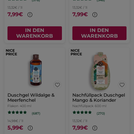
13,32€ / 1l
13,32€ / 1l
7,99€
7,99€
IN DEN
IN DEN
WARENKORB
WARENKORB
Duschgel Wildalge &
Nachfüllpack Duschgel
Meerfenchel
Mango & Koriander
Flakon
400 ml
Nachfüllpack
600 ml
(687)
(270)
14,98€ / 1l
13,32€ / 1l
5,99€
7,99€