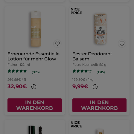
Erneuernde Essentielle
Fester Deodorant
Lotion für mehr Glow
Balsam
Flakon
122 ml
Feste Kosmetik
50 g
(925)
(1315)
269,68€ / 1l
199,80€ / 1kg
32,90€
9,99€
IN DEN
IN DEN
WARENKORB
WARENKORB