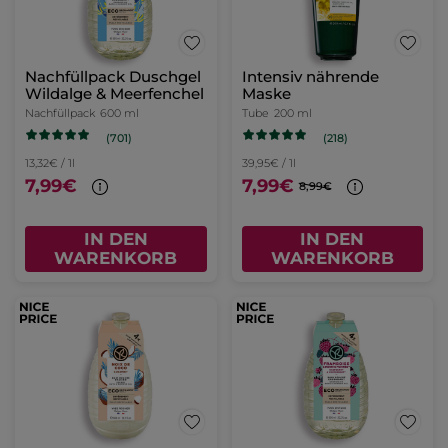
Nachfüllpack Duschgel
Intensiv nährende
Wildalge & Meerfenchel
Maske
Nachfüllpack
600 ml
Tube
200 ml
(701)
(218)
13,32€ / 1l
39,95€ / 1l
7,99€
7,99€
8,99€
IN DEN
IN DEN
WARENKORB
WARENKORB