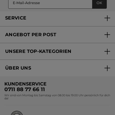
OK
SERVICE
FAQs und Kontakt
ANGEBOT PER POST
Mein Konto
Versandhandel Sendung verfolgen
Online Beauty Beratung
UNSERE TOP-KATEGORIEN
Versandhandel Preisliste
Online Preisliste
Aktuelle Angebote
ÜBER UNS
Black Friday Yves Rocher
Unsere Marke
Weihnachtskollektion
KUNDENSERVICE
Umweltstiftung YR
Geschenkideen Yves Rocher
0711 88 77 66 11
Wir sind von Montag bis Samstag von 08.00 bis 19.00 Uhr persönlich für dich
Affiliate Programm
Kollektion Monoi Yves Rocher
da!
Karriere