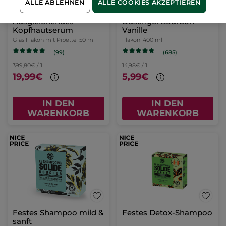
ALLE ABLEHNEN
ALLE COOKIES AKZEPTIEREN
Ausgleichendes
Duschgel Bourbon
Kopfhautserum
Vanille
Glas Flakon mit Pipette
50 ml
Flakon
400 ml
(99)
(685)
399,80€ / 1l
14,98€ / 1l
19,99€
5,99€
IN DEN
IN DEN
WARENKORB
WARENKORB
Festes Shampoo mild &
Festes Detox-Shampoo
sanft