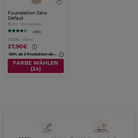
Foundation Zéro
Défaut
30 ml
- 24 Nuancen
(282)
93,00€ / 100ml
27,90€
-
50% ab 2 Produkten deiner Wahl
FARBE WÄHLEN
(24)