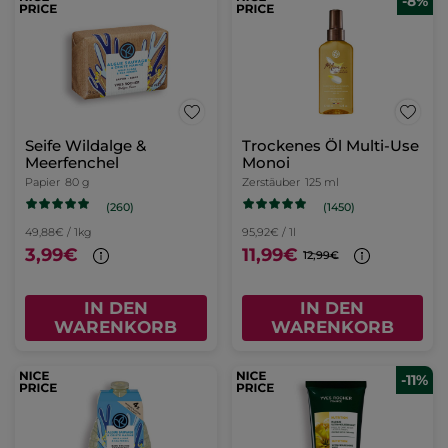
-8%
Seife Wildalge &
Trockenes Öl Multi-Use
Meerfenchel
Monoi
Papier
80 g
Zerstäuber
125 ml
(260)
(1450)
49,88€ / 1kg
95,92€ / 1l
3,99€
11,99€
12,99€
IN DEN
IN DEN
WARENKORB
WARENKORB
-11%