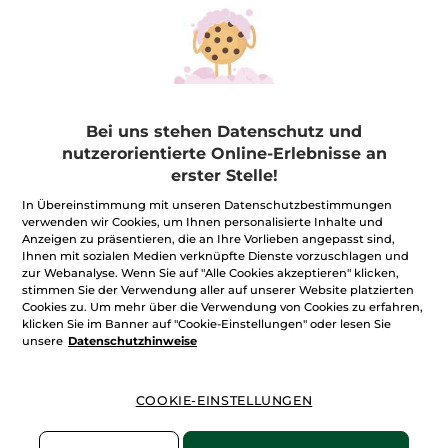
Straffendes Anti-Falten-
Duschgel Hammam
Serum
Arganöl & Rosenblüten
Bei uns stehen Datenschutz und
Pump-Flakon
30 ml
Flakon
400 ml
nutzerorientierte Online-Erlebnisse an
(1207)
(645)
erster Stelle!
1.530,00€ / 1l
14,98€ / 1l
In Übereinstimmung mit unseren Datenschutzbestimmungen
45,90€
5,99€
verwenden wir Cookies, um Ihnen personalisierte Inhalte und
Anzeigen zu präsentieren, die an Ihre Vorlieben angepasst sind,
Ihnen mit sozialen Medien verknüpfte Dienste vorzuschlagen und
IN DEN
IN DEN
zur Webanalyse. Wenn Sie auf "Alle Cookies akzeptieren" klicken,
stimmen Sie der Verwendung aller auf unserer Website platzierten
WARENKORB
WARENKORB
Cookies zu. Um mehr über die Verwendung von Cookies zu erfahren,
klicken Sie im Banner auf "Cookie-Einstellungen" oder lesen Sie
unsere
Datenschutzhinweise
COOKIE-EINSTELLUNGEN