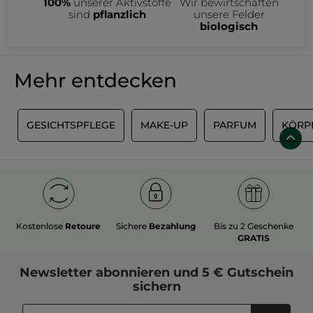
100%
unserer Aktivstoffe
Wir bewirtschaften
sind
pflanzlich
unsere Felder
biologisch
Mehr entdecken
P
GESICHTSPFLEGE
MAKE-UP
PARFUM
KÖRP
Kostenlose
Retoure
Sichere
Bezahlung
Bis zu 2 Geschenke
GRATIS
Newsletter
abonnieren und
5 € Gutschein
sichern