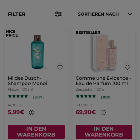
FILTER
SORTIEREN NACH
BESTSELLER
Mildes Dusch-
Comme une Evidence -
Shampoo Monoi
Eau de Parfum 100 ml
Flakon
400 ml
Zerstäuber
100 ml
(5837)
(3829)
14,98€ / 1l
699,00€ / 1l
5,99€
69,90€
IN DEN
IN DEN
WARENKORB
WARENKORB