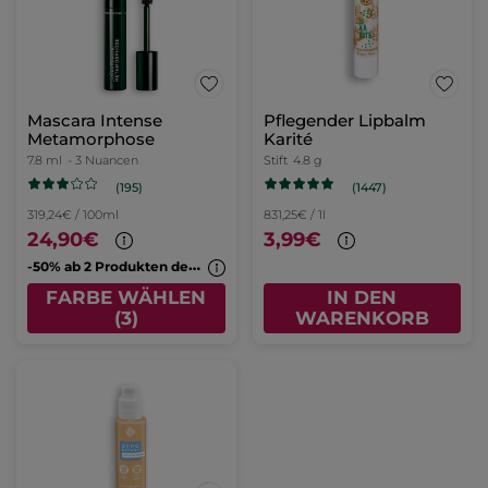
Mascara Intense
Pflegender Lipbalm
Metamorphose
Karité
7.8 ml
- 3 Nuancen
Stift
4.8 g
(195)
(1447)
319,24€ / 100ml
831,25€ / 1l
24,90€
3,99€
-
50% ab 2 Produkten deiner Wahl
FARBE WÄHLEN
IN DEN
(3)
WARENKORB