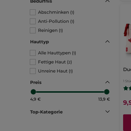
Bedürfnis
Abschminken
(
)
1
Anti-Pollution
(
)
1
Reinigen
(
)
1
Hauttyp
Alle Hauttypen
(
)
1
Fettige Haut
(
)
2
Du
Unreine Haut
(
)
1
1 Stü
Preis
4,9 €
13,9 €
9,
Top-Kategorie