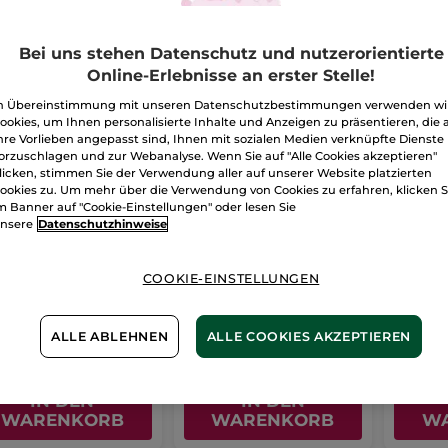
Bei uns stehen Datenschutz und nutzerorientierte
Online-Erlebnisse an erster Stelle!
n Übereinstimmung mit unseren Datenschutzbestimmungen verwenden wi
ookies, um Ihnen personalisierte Inhalte und Anzeigen zu präsentieren, die 
hre Vorlieben angepasst sind, Ihnen mit sozialen Medien verknüpfte Dienste
orzuschlagen und zur Webanalyse. Wenn Sie auf "Alle Cookies akzeptieren"
licken, stimmen Sie der Verwendung aller auf unserer Website platzierten
ookies zu. Um mehr über die Verwendung von Cookies zu erfahren, klicken S
m Banner auf "Cookie-Einstellungen" oder lesen Sie
nsere
Datenschutzhinweise
r
Bio-Wattepads
Feste
schminkhandschuh
Gesich
er
1 Stück
Packung
50 Stück
Papier
75
COOKIE-EINSTELLUNGEN
(368)
(248)
133,20€ / 1
ALLE ABLEHNEN
ALLE COOKIES AKZEPTIEREN
99€
4,90€
9,99
-
30% (1) beim Kauf eines 2. Cleansers
IN DEN
IN DEN
WARENKORB
WARENKORB
W