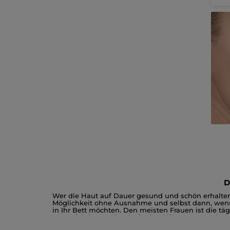
D
Wer die Haut auf Dauer gesund und schön erhalten 
Möglichkeit ohne Ausnahme und selbst dann, wenn
in Ihr Bett möchten. Den meisten Frauen ist die t
unverzichtbaren Ritual wie das Zähneputzen oder d
nicht aus? Und welche Rolle spielen die unterschi
Wichtige Fakten rund um die Gesichtsreini