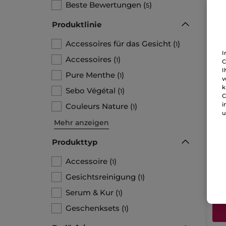
Beste Bewertungen
(
)
5
Produktlinie
Accessoires für das Gesicht
(
)
1
I
Accessoires
(
)
1
C
I
Pure Menthe
(
)
1
v
k
Sebo Végétal
(
)
1
C
i
Couleurs Nature
(
)
1
u
De
Mehr anzeigen
Ab
Papi
Produkttyp
Accessoire
(
)
1
6,
Gesichtsreinigung
(
)
1
Serum & Kur
(
)
1
Geschenksets
(
)
1