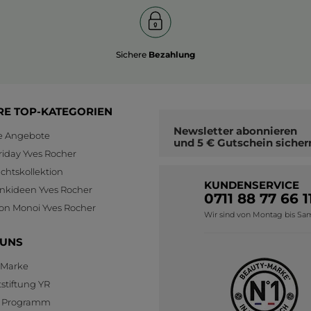
Sichere
Bezahlung
RE TOP-KATEGORIEN
Newsletter
abonnieren
le Angebote
und
5 € Gutschein
sicher
riday Yves Rocher
htskollektion
KUNDENSERVICE
nkideen Yves Rocher
0711 88 77 66 1
ion Monoi Yves Rocher
Wir sind von Montag bis Sams
 UNS
 Marke
stiftung YR
te Programm