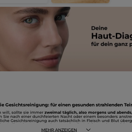
ie Gesichtsreinigung: für einen gesunden strahlenden Tei
will, sollte sie immer
zweimal täglich, also morgens und abends, 
 Sie nach einer durchfeierten Nacht oder einem besonders anstr
ägliche Gesichtsreinigung auch tatsächlich in Fleisch und Blut üb
as Styling der Haare. Doch warum ist die Reinigung des Gesichts e
edlichen Ansprüche der Haut?
gung
MEHR ANZEIGEN