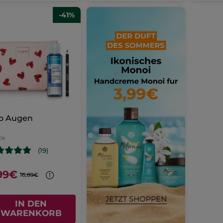
-41%
o Augen
ck
(19)
99€
16,89€
IN DEN
WARENKORB