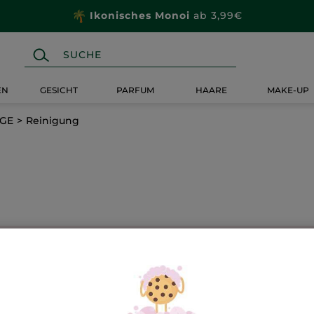
Ikonisches Monoi
ab 3,99€
EN
GESICHT
PARFUM
HAARE
MAKE-UP
EGE
Reinigung