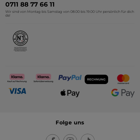
Umweltstiftung YR
Geschenkideen Yves Rocher
0711 88 77 66 11
Wir sind von Montag bis Samstag von 08.00 bis 19.00 Uhr persönlich für dich
Affiliate Programm
Kollektion Monoi Yves Rocher
da!
Karriere
Folge uns