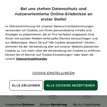
Bei uns stehen Datenschutz und
nutzerorientierte Online-Erlebnisse an
erster Stelle!
In Übereinstimmung mit unseren Datenschutzbestimmungen
100%
unserer Aktivstoffe
Wir bewirtschaften
verwenden wir Cookies, um Ihnen personalisierte Inhalte und
sind
pflanzlich
unsere Felder
Anzeigen zu präsentieren, die an Ihre Vorlieben angepasst sind,
biologisch
Ihnen mit sozialen Medien verknüpfte Dienste vorzuschlagen und
zur Webanalyse. Wenn Sie auf "Alle Cookies akzeptieren" klicken,
stimmen Sie der Verwendung aller auf unserer Website platzierten
Cookies zu. Um mehr über die Verwendung von Cookies zu erfahren,
Mehr entdecken
klicken Sie im Banner auf "Cookie-Einstellungen" oder lesen Sie
unsere
Datenschutzhinweise
WEIHNACHTS-COLLECTION 2015
COOKIE-EINSTELLUNGEN
ALLE ABLEHNEN
ALLE COOKIES AKZEPTIEREN
Kostenlose
Retoure
Sichere
Bezahlung
Bis zu 2 Geschenke