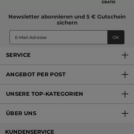
GRATIS
Newsletter
abonnieren und
5 € Gutschein
sichern
OK
SERVICE
FAQs und Kontakt
ANGEBOT PER POST
Mein Konto
Versandhandel Sendung verfolgen
Online Beauty Beratung
UNSERE TOP-KATEGORIEN
Versandhandel Preisliste
Online Preisliste
Aktuelle Angebote
ÜBER UNS
Black Friday Yves Rocher
Unsere Marke
Weihnachtskollektion
KUNDENSERVICE