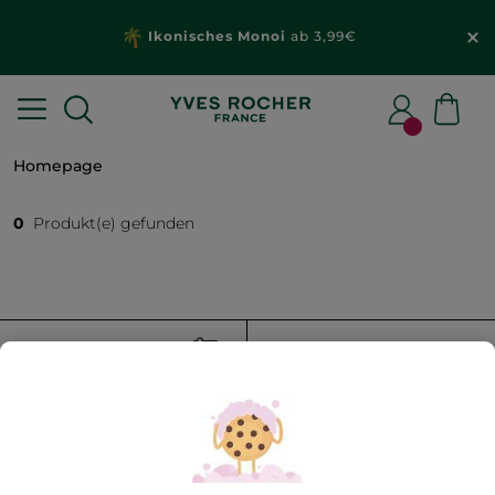
Ikonisches Monoi
ab 3,99€
Homepage
0
Produkt(e) gefunden
FILTER
SORTIEREN NACH