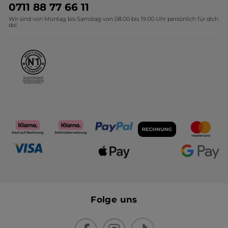
Umweltstiftung YR
Geschenkideen Yves Rocher
0711 88 77 66 11
Wir sind von Montag bis Samstag von 08.00 bis 19.00 Uhr persönlich für dich
Affiliate Programm
Kollektion Monoi Yves Rocher
da!
Karriere
Folge uns