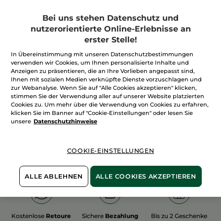
Bei uns stehen Datenschutz und
nutzerorientierte Online-Erlebnisse an
erster Stelle!
In Übereinstimmung mit unseren Datenschutzbestimmungen
100%
unserer Aktivstoffe
Wir bewirtschaften
verwenden wir Cookies, um Ihnen personalisierte Inhalte und
sind
pflanzlich
unsere Felder
Anzeigen zu präsentieren, die an Ihre Vorlieben angepasst sind,
biologisch
Ihnen mit sozialen Medien verknüpfte Dienste vorzuschlagen und
zur Webanalyse. Wenn Sie auf "Alle Cookies akzeptieren" klicken,
stimmen Sie der Verwendung aller auf unserer Website platzierten
Cookies zu. Um mehr über die Verwendung von Cookies zu erfahren,
Mehr entdecken
klicken Sie im Banner auf "Cookie-Einstellungen" oder lesen Sie
unsere
Datenschutzhinweise
WEIHNACHTS-COLLECTION 2015
COOKIE-EINSTELLUNGEN
ALLE ABLEHNEN
ALLE COOKIES AKZEPTIEREN
Kostenlose
Retoure
Sichere
Bezahlung
Bis zu 2 Geschenke