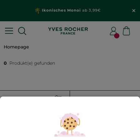
Ikonisches Monoi
ab 3,99€
Homepage
0
Produkt(e) gefunden
FILTER
SORTIEREN NACH