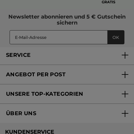
GRATIS
Newsletter
abonnieren und
5 € Gutschein
sichern
OK
SERVICE
FAQs und Kontakt
ANGEBOT PER POST
Mein Konto
Versandhandel Sendung verfolgen
Online Beauty Beratung
UNSERE TOP-KATEGORIEN
Versandhandel Preisliste
Online Preisliste
Aktuelle Angebote
ÜBER UNS
Black Friday Yves Rocher
Unsere Marke
Weihnachtskollektion
KUNDENSERVICE