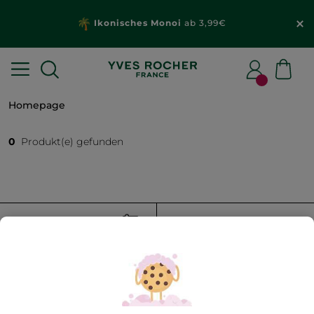
Ikonisches Monoi
ab 3,99€
Homepage
0
Produkt(e) gefunden
FILTER
SORTIEREN NACH