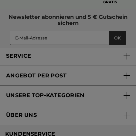
GRATIS
Newsletter
abonnieren und
5 € Gutschein
sichern
OK
SERVICE
FAQs und Kontakt
ANGEBOT PER POST
Mein Konto
Versandhandel Sendung verfolgen
Online Beauty Beratung
UNSERE TOP-KATEGORIEN
Versandhandel Preisliste
Online Preisliste
Aktuelle Angebote
ÜBER UNS
Black Friday Yves Rocher
Unsere Marke
Weihnachtskollektion
KUNDENSERVICE