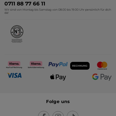
Umweltstiftung YR
Geschenkideen Yves Rocher
0711 88 77 66 11
Wir sind von Montag bis Samstag von 08.00 bis 19.00 Uhr persönlich für dich
Affiliate Programm
Kollektion Monoi Yves Rocher
da!
Karriere
Folge uns