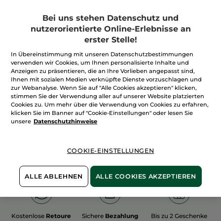
Bei uns stehen Datenschutz und
nutzerorientierte Online-Erlebnisse an
erster Stelle!
In Übereinstimmung mit unseren Datenschutzbestimmungen
100%
unserer Aktivstoffe
Wir bewirtschaften
verwenden wir Cookies, um Ihnen personalisierte Inhalte und
sind
pflanzlich
unsere Felder
Anzeigen zu präsentieren, die an Ihre Vorlieben angepasst sind,
biologisch
Ihnen mit sozialen Medien verknüpfte Dienste vorzuschlagen und
zur Webanalyse. Wenn Sie auf "Alle Cookies akzeptieren" klicken,
stimmen Sie der Verwendung aller auf unserer Website platzierten
Cookies zu. Um mehr über die Verwendung von Cookies zu erfahren,
Mehr entdecken
klicken Sie im Banner auf "Cookie-Einstellungen" oder lesen Sie
unsere
Datenschutzhinweise
WEIHNACHTS-COLLECTION 2015
COOKIE-EINSTELLUNGEN
ALLE ABLEHNEN
ALLE COOKIES AKZEPTIEREN
Kostenlose
Retoure
Sichere
Bezahlung
Bis zu 2 Geschenke