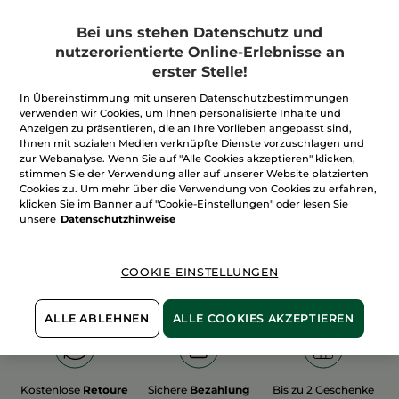
Bei uns stehen Datenschutz und
nutzerorientierte Online-Erlebnisse an
erster Stelle!
In Übereinstimmung mit unseren Datenschutzbestimmungen
100%
unserer Aktivstoffe
Wir bewirtschaften
verwenden wir Cookies, um Ihnen personalisierte Inhalte und
sind
pflanzlich
unsere Felder
Anzeigen zu präsentieren, die an Ihre Vorlieben angepasst sind,
biologisch
Ihnen mit sozialen Medien verknüpfte Dienste vorzuschlagen und
zur Webanalyse. Wenn Sie auf "Alle Cookies akzeptieren" klicken,
stimmen Sie der Verwendung aller auf unserer Website platzierten
Cookies zu. Um mehr über die Verwendung von Cookies zu erfahren,
Mehr entdecken
klicken Sie im Banner auf "Cookie-Einstellungen" oder lesen Sie
unsere
Datenschutzhinweise
WEIHNACHTS-COLLECTION 2015
COOKIE-EINSTELLUNGEN
ALLE ABLEHNEN
ALLE COOKIES AKZEPTIEREN
Kostenlose
Retoure
Sichere
Bezahlung
Bis zu 2 Geschenke