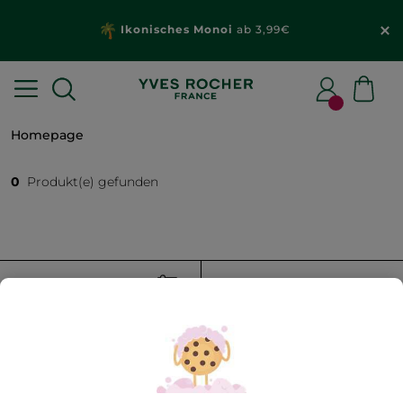
Ikonisches Monoi
ab 3,99€
Homepage
0
Produkt(e) gefunden
FILTER
SORTIEREN NACH