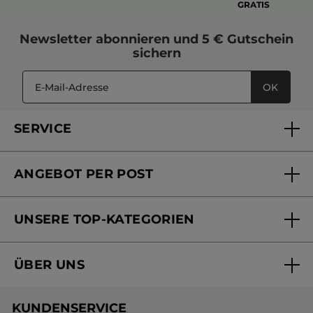
GRATIS
Newsletter
abonnieren und
5 € Gutschein
sichern
OK
SERVICE
FAQs und Kontakt
ANGEBOT PER POST
Mein Konto
Versandhandel Sendung verfolgen
Online Beauty Beratung
UNSERE TOP-KATEGORIEN
Versandhandel Preisliste
Online Preisliste
Aktuelle Angebote
ÜBER UNS
Black Friday Yves Rocher
Unsere Marke
Weihnachtskollektion
KUNDENSERVICE