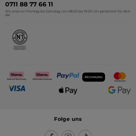
Umweltstiftung YR
Geschenkideen Yves Rocher
0711 88 77 66 11
Wir sind von Montag bis Samstag von 08.00 bis 19.00 Uhr persönlich für dich
Affiliate Programm
Kollektion Monoi Yves Rocher
da!
Karriere
Folge uns