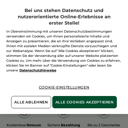
Bei uns stehen Datenschutz und
nutzerorientierte Online-Erlebnisse an
erster Stelle!
In Übereinstimmung mit unseren Datenschutzbestimmungen
100%
unserer Aktivstoffe
Wir bewirtschaften
verwenden wir Cookies, um Ihnen personalisierte Inhalte und
sind
pflanzlich
unsere Felder
Anzeigen zu präsentieren, die an Ihre Vorlieben angepasst sind,
biologisch
Ihnen mit sozialen Medien verknüpfte Dienste vorzuschlagen und
zur Webanalyse. Wenn Sie auf "Alle Cookies akzeptieren" klicken,
stimmen Sie der Verwendung aller auf unserer Website platzierten
Cookies zu. Um mehr über die Verwendung von Cookies zu erfahren,
Mehr entdecken
klicken Sie im Banner auf "Cookie-Einstellungen" oder lesen Sie
unsere
Datenschutzhinweise
WEIHNACHTS-COLLECTION 2015
COOKIE-EINSTELLUNGEN
ALLE ABLEHNEN
ALLE COOKIES AKZEPTIEREN
Kostenlose
Retoure
Sichere
Bezahlung
Bis zu 2 Geschenke