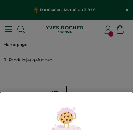
Ikonisches Monoi
ab 3,99€
Homepage
0
Produkt(e) gefunden
FILTER
SORTIEREN NACH