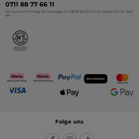
Umweltstiftung YR
Geschenkideen Yves Rocher
0711 88 77 66 11
Wir sind von Montag bis Samstag von 08.00 bis 19.00 Uhr persönlich für dich
Affiliate Programm
Kollektion Monoi Yves Rocher
da!
Karriere
Folge uns