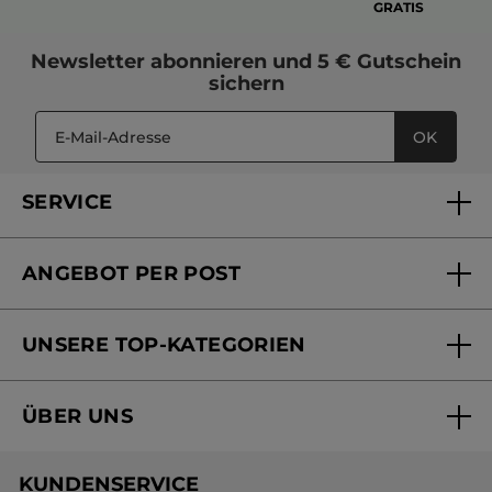
GRATIS
Newsletter
abonnieren und
5 € Gutschein
sichern
OK
SERVICE
FAQs und Kontakt
ANGEBOT PER POST
Mein Konto
Versandhandel Sendung verfolgen
Online Beauty Beratung
UNSERE TOP-KATEGORIEN
Versandhandel Preisliste
Online Preisliste
Aktuelle Angebote
ÜBER UNS
Black Friday Yves Rocher
Unsere Marke
Weihnachtskollektion
KUNDENSERVICE