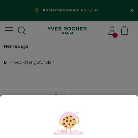
Ikonisches Monoi
ab 3,99€
Homepage
0
Produkt(e) gefunden
FILTER
SORTIEREN NACH