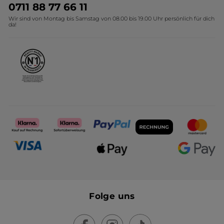
Umweltstiftung YR
Geschenkideen Yves Rocher
0711 88 77 66 11
Wir sind von Montag bis Samstag von 08.00 bis 19.00 Uhr persönlich für dich
Affiliate Programm
Kollektion Monoi Yves Rocher
da!
Karriere
Folge uns