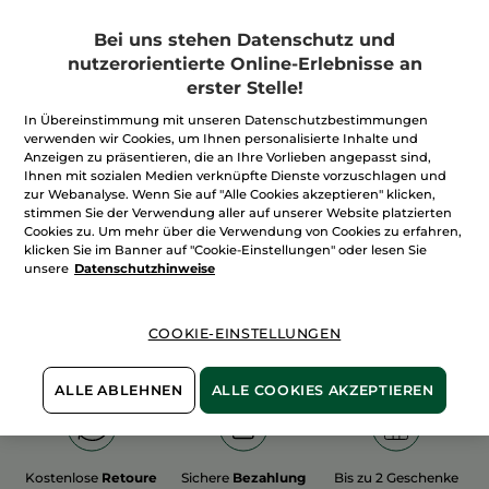
Bei uns stehen Datenschutz und
nutzerorientierte Online-Erlebnisse an
erster Stelle!
In Übereinstimmung mit unseren Datenschutzbestimmungen
100%
unserer Aktivstoffe
Wir bewirtschaften
verwenden wir Cookies, um Ihnen personalisierte Inhalte und
sind
pflanzlich
unsere Felder
Anzeigen zu präsentieren, die an Ihre Vorlieben angepasst sind,
biologisch
Ihnen mit sozialen Medien verknüpfte Dienste vorzuschlagen und
zur Webanalyse. Wenn Sie auf "Alle Cookies akzeptieren" klicken,
stimmen Sie der Verwendung aller auf unserer Website platzierten
Cookies zu. Um mehr über die Verwendung von Cookies zu erfahren,
Mehr entdecken
klicken Sie im Banner auf "Cookie-Einstellungen" oder lesen Sie
unsere
Datenschutzhinweise
WEIHNACHTS-COLLECTION 2015
COOKIE-EINSTELLUNGEN
ALLE ABLEHNEN
ALLE COOKIES AKZEPTIEREN
Kostenlose
Retoure
Sichere
Bezahlung
Bis zu 2 Geschenke