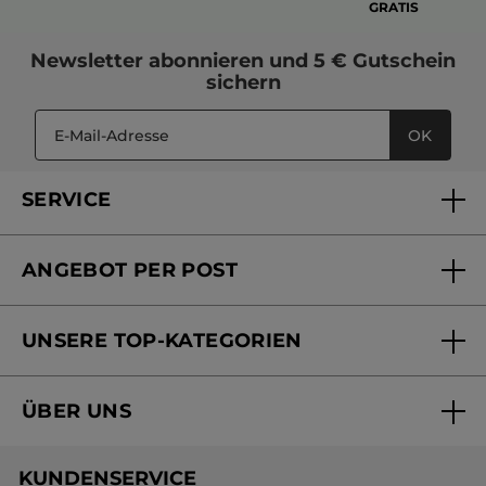
GRATIS
Newsletter
abonnieren und
5 € Gutschein
sichern
OK
SERVICE
FAQs und Kontakt
ANGEBOT PER POST
Mein Konto
Versandhandel Sendung verfolgen
Online Beauty Beratung
UNSERE TOP-KATEGORIEN
Versandhandel Preisliste
Online Preisliste
Aktuelle Angebote
ÜBER UNS
Black Friday Yves Rocher
Unsere Marke
Weihnachtskollektion
KUNDENSERVICE