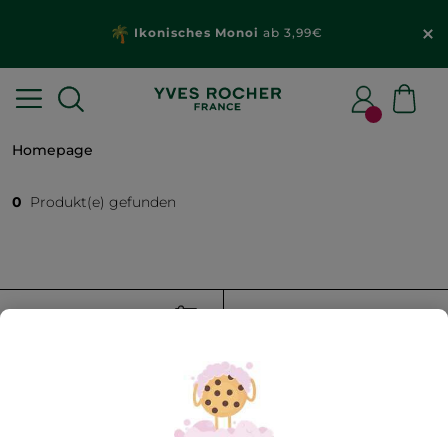
Ikonisches Monoi
ab 3,99€
Homepage
0
Produkt(e) gefunden
FILTER
SORTIEREN NACH