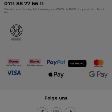
Umweltstiftung YR
Geschenkideen Yves Rocher
0711 88 77 66 11
Wir sind von Montag bis Samstag von 08.00 bis 19.00 Uhr persönlich für dich
Affiliate Programm
Kollektion Monoi Yves Rocher
da!
Karriere
Folge uns