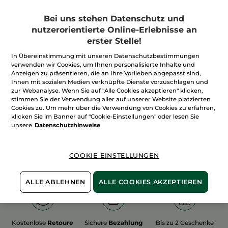
Bei uns stehen Datenschutz und
nutzerorientierte Online-Erlebnisse an
erster Stelle!
In Übereinstimmung mit unseren Datenschutzbestimmungen
100%
unserer Aktivstoffe
Wir bewirtschaften
verwenden wir Cookies, um Ihnen personalisierte Inhalte und
sind
pflanzlich
unsere Felder
Anzeigen zu präsentieren, die an Ihre Vorlieben angepasst sind,
biologisch
Ihnen mit sozialen Medien verknüpfte Dienste vorzuschlagen und
zur Webanalyse. Wenn Sie auf "Alle Cookies akzeptieren" klicken,
stimmen Sie der Verwendung aller auf unserer Website platzierten
Cookies zu. Um mehr über die Verwendung von Cookies zu erfahren,
Mehr entdecken
klicken Sie im Banner auf "Cookie-Einstellungen" oder lesen Sie
unsere
Datenschutzhinweise
WEIHNACHTS-COLLECTION 2015
COOKIE-EINSTELLUNGEN
ALLE ABLEHNEN
ALLE COOKIES AKZEPTIEREN
Kostenlose
Retoure
Sichere
Bezahlung
Bis zu 2 Geschenke