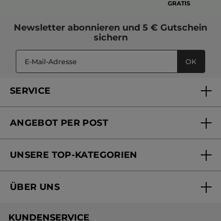
GRATIS
Newsletter
abonnieren und
5 € Gutschein
sichern
OK
SERVICE
FAQs und Kontakt
ANGEBOT PER POST
Mein Konto
Versandhandel Sendung verfolgen
Online Beauty Beratung
UNSERE TOP-KATEGORIEN
Versandhandel Preisliste
Online Preisliste
Aktuelle Angebote
ÜBER UNS
Black Friday Yves Rocher
Unsere Marke
Weihnachtskollektion
KUNDENSERVICE