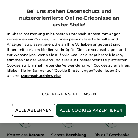
Bei uns stehen Datenschutz und
nutzerorientierte Online-Erlebnisse an
erster Stelle!
In Übereinstimmung mit unseren Datenschutzbestimmungen
100%
unserer Aktivstoffe
Wir bewirtschaften
verwenden wir Cookies, um Ihnen personalisierte Inhalte und
sind
pflanzlich
unsere Felder
Anzeigen zu präsentieren, die an Ihre Vorlieben angepasst sind,
biologisch
Ihnen mit sozialen Medien verknüpfte Dienste vorzuschlagen und
zur Webanalyse. Wenn Sie auf "Alle Cookies akzeptieren" klicken,
stimmen Sie der Verwendung aller auf unserer Website platzierten
Cookies zu. Um mehr über die Verwendung von Cookies zu erfahren,
Mehr entdecken
klicken Sie im Banner auf "Cookie-Einstellungen" oder lesen Sie
unsere
Datenschutzhinweise
WEIHNACHTS-COLLECTION 2015
COOKIE-EINSTELLUNGEN
ALLE ABLEHNEN
ALLE COOKIES AKZEPTIEREN
Kostenlose
Retoure
Sichere
Bezahlung
Bis zu 2 Geschenke