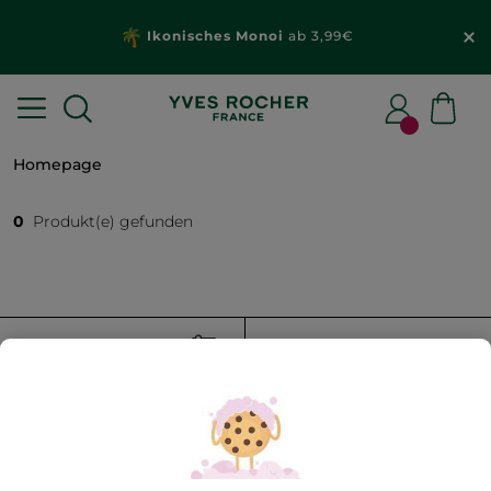
Ikonisches Monoi
ab 3,99€
Homepage
0
Produkt(e) gefunden
FILTER
SORTIEREN NACH