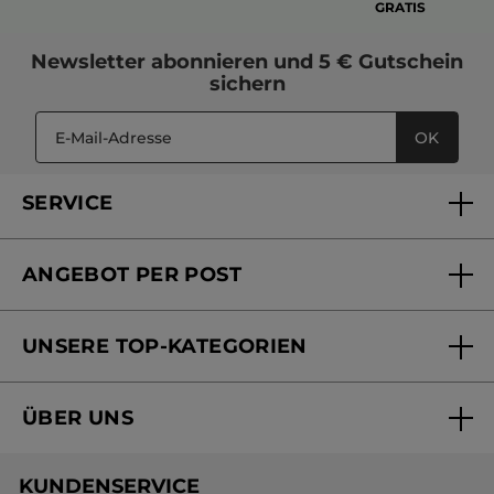
GRATIS
Newsletter
abonnieren und
5 € Gutschein
sichern
OK
SERVICE
FAQs und Kontakt
ANGEBOT PER POST
Mein Konto
Versandhandel Sendung verfolgen
Online Beauty Beratung
UNSERE TOP-KATEGORIEN
Versandhandel Preisliste
Online Preisliste
Aktuelle Angebote
ÜBER UNS
Black Friday Yves Rocher
Unsere Marke
Weihnachtskollektion
KUNDENSERVICE