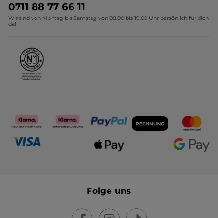
Umweltstiftung YR
Geschenkideen Yves Rocher
0711 88 77 66 11
Wir sind von Montag bis Samstag von 08.00 bis 19.00 Uhr persönlich für dich
Affiliate Programm
Kollektion Monoi Yves Rocher
da!
Karriere
Folge uns