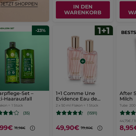
IN DEN
WARENKORB
W
-23%
BEST
rpflege-Set –
1+1 Comme Une
After 
i-Haarausfall
Evidence Eau de
Milch
Parfum 50 ml
lakon =
1 Stück
2 x 50 ml Flakon =
1 Stück
Tube
200
(35)
(1591)
44,75€ / 1
,99€
49,90€
8,95
16,98€
99,80€