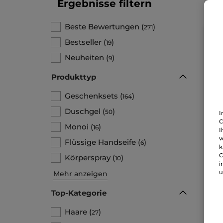
Ergebnisse filtern
Beste Bewertungen
(
)
271
BE
Bestseller
(
)
19
Neuheiten
(
)
9
Produkttyp
Geschenksets
(
)
164
Duschgel
(
)
50
I
C
Monoi
(
)
16
I
Ond
v
Flüssige Handseife
(
)
6
de
k
C
Zers
Körperspray
(
)
10
i
u
Mehr anzeigen
49,9
24
Top-Kategorie
Haare
(
)
27