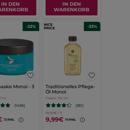
IN DEN
IN DEN
ARENKORB
WARENKORB
-23%
-33%
aske Monoi - 3
Traditionelles Pflege-
Öl Monoi
0 ml
Flakon
100 ml
(1456)
(361)
l
99,90€ / 1l
€
9,99€
12,99€
14,99€