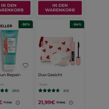
IN DEN
IN DEN
ARENKORB
WARENKORB
-50%
-54%
SELLER
Sun Repair-
Duo Gesicht
 ml
1 Stück
(365)
(62)
l
€
21,99€
17,90€
47,80€