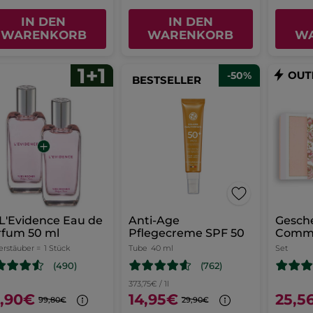
IN DEN
IN DEN
WARENKORB
WARENKORB
W
-50%
BESTSELLER
 L'Evidence Eau de
Anti-Age
Gesch
rfum 50 ml
Pflegecreme SPF 50
Comm
Evide
erstäuber =
1 Stück
Tube
40 ml
Set
(762)
(490)
373,75€ / 1l
,90€
14,95€
25,5
99,80€
29,90€