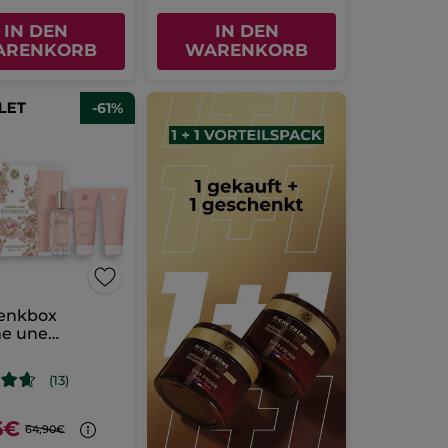
IN DEN
IN DEN
ARENKORB
WARENKORB
-61%
enkbox
e une
nce
(13)
6€
64,90€