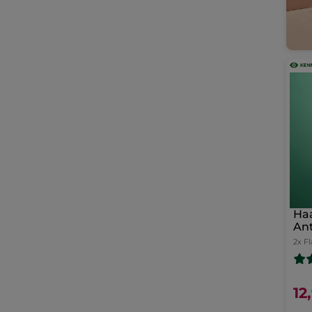
Haa
Ant
2x F
12