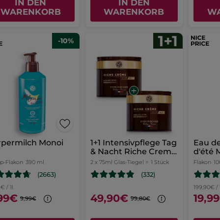
IN DEN
IN DEN
WARENKORB
WARENKORB
W
-10%
rpermilch Monoi
1+1 Intensivpflege Tag
Eau de
& Nacht Riche Creme
d'été 
75 ml
-Flakon
390 ml
2 x 75ml Glas-Tiegel =
1 Stück
Flakon
10
(2663)
(332)
€ / 1l
199,90€ / 
99€
49,90€
19,9
9,99€
99,80€