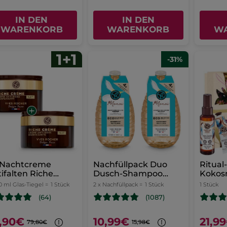
IN DEN
IN DEN
WARENKORB
WARENKORB
W
-31%
1 Nachtcreme
Nachfüllpack Duo
Ritual
ifalten Riche
Dusch-Shampoo
Kokos
eme
Monoï
0 ml Glas-Tiegel =
1 Stück
2 x Nachfüllpack =
1 Stück
1 Stück
(64)
(1087)
,90€
10,99€
21,9
79,80€
15,98€