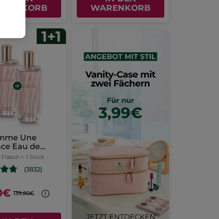
ARENKORB
WARENKORB
omme Une
nce Eau de
m 100 ml
l Flakon =
1 Stück
(3832)
0€
139,80€