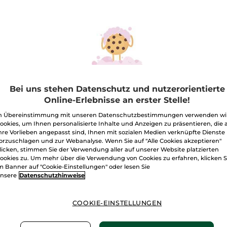
-42%
-22%
STSELLER
Bei uns stehen Datenschutz und nutzerorientierte
Online-Erlebnisse an erster Stelle!
n Übereinstimmung mit unseren Datenschutzbestimmungen verwenden wi
ookies, um Ihnen personalisierte Inhalte und Anzeigen zu präsentieren, die 
hre Vorlieben angepasst sind, Ihnen mit sozialen Medien verknüpfte Dienste
es Positives - Eau
Monoi Handcreme &
Monoi 
orzuschlagen und zur Webanalyse. Wenn Sie auf "Alle Cookies akzeptieren"
 Parfum
Duft-Set
Toilet
licken, stimmen Sie der Verwendung aller auf unserer Website platzierten
Sham
ookies zu. Um mehr über die Verwendung von Cookies zu erfahren, klicken S
täuber
50 ml
1 Stück
1 Stück
m Banner auf "Cookie-Einstellungen" oder lesen Sie
(283)
(71)
nsere
Datenschutzhinweise
8€ / 100ml
,99€
6,99€
23,9
42,90€
8,98€
COOKIE-EINSTELLUNGEN
IN DEN
IN DEN