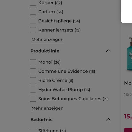
Körper
(
)
82
Parfum
(
)
56
Gesichtspflege
(
)
54
Kennenlernsets
(
)
15
Mehr anzeigen
Produktlinie
Monoï
(
)
36
Comme une Evidence
(
)
16
Riche Crème
(
)
6
Mo
Hydra Water-Plump
(
)
16
1 Stü
Soins Botaniques Capillaires
(
)
19
Mehr anzeigen
15
Bedürfnis
Stärkung
(
)
31