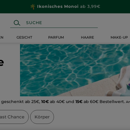
Wähle dein
Geschenk
mit deiner Bestellung ab 20€
EN
GESICHT
PARFUM
HAARE
MAKE-UP
e
€
geschenkt ab 25€,
10€
ab 40€ und
15€
ab 60€ Bestellwert.
An
Last Chance
Körper