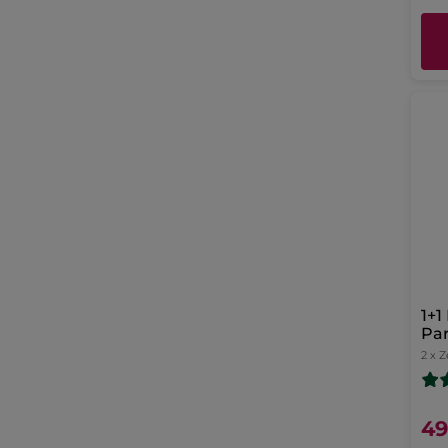
1+1
Pa
2 x Z
49