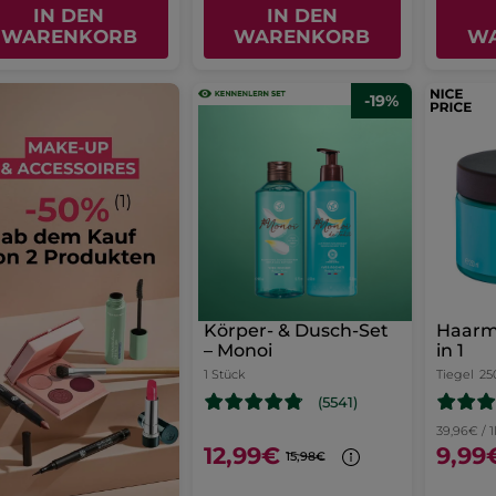
IN DEN
IN DEN
WARENKORB
WARENKORB
W
-19%
Körper- & Dusch-Set
Haarm
– Monoi
in 1
1 Stück
Tiegel
25
(5541)
39,96€ / 1
12,99€
9,99
15,98€