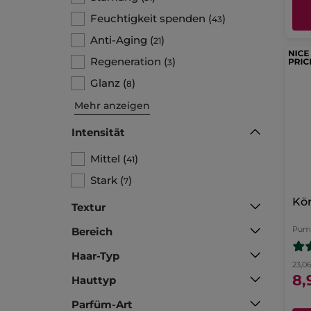
Feuchtigkeit spenden
(
)
43
Anti-Aging
(
)
21
Regeneration
(
)
3
Glanz
(
)
8
Mehr anzeigen
Intensität
Mittel
(
)
41
Stark
(
)
7
Kö
Textur
Pump
Bereich
Haar-Typ
23,06
8,
Hauttyp
Parfüm-Art