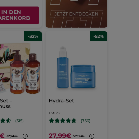
IN DEN
ARENKORB
-32%
-52%
-Set –
Hydra-Set
nuss
1 Stück
(515)
(756)
9€
27,99€
32,46€
57,80€