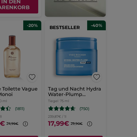
IN DEN
ARENKORB
-20%
-40%
BESTSELLER
 Toilette Vague
Tag und Nacht Hydra
Monoi
Water-Plump
Intensivpflege 75ml
0 ml
Tiegel
75 ml
(1811)
(750)
1l
239,87€ / 1l
9€
17,99€
24,99€
29,90€